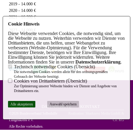
2019 - 14.000 €
2020 - 14.000 €
2021 - 16.300 €
2022 - 14.000 €
Cookie Hinweis
2023 - 14.000 €
Diese Webseite verwendet Cookies, die notwendig sind, um
2024 - 12.000 €
die Webseite zu nutzen. Weiterhin verwenden wir Dienste von
Drittanbietern, die uns helfen, unser Webangebot zu
2025 - 15.500 €
verbessern (Website-Optmierung). Für die Verwendung
bestimmter Dienste, benötigen wir Ihre Einwilligung. Ihre
Wir bedanken uns herzlich für die finanzielle Unterstützung.
Einwilligung können Sie jederzeit widerrufen. Weitere
Informationen finden Sie in unserer
Datenschutzerklärung
.
Technisch notwendige Cookies (
Übersicht
)
Die notwendigen Cookies werden allein für den ordnungsgemäßen
Gebrauch der Webseite benötigt.
Cookies von Drittanbietern (
Übersicht
)
Zur Optimierung unserer Webseite binden wir Dienste und Angebote von
Drittanbietern ein.
Alle akzeptieren
Auswahl speichern
IMPRESSUM
DATENSCHUTZ
KONTAKT
©2026 Bundesverband Selbsthilfe
Realisation: Sharkness Media GmbH &
Lungenkrebs e.V.
Co. KG
Alle Rechte vorbehalten.