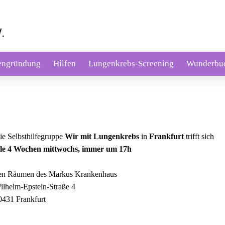
engründung
Hilfen
Lungenkrebs-Screening
Wunderbu
ie Selbsthilfegruppe
Wir mit Lungenkrebs
in
Frankfurt
trifft sich
lle 4 Wochen mittwochs, immer um 17h
en Räumen des Markus Krankenhaus
ilhelm-Epstein-Straße 4
0431 Frankfurt