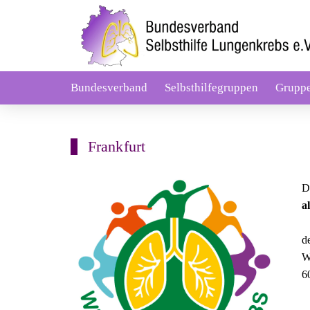
Bundesverband
Selbsthilfegruppen
Grupp
Frankfurt
D
a
d
W
6