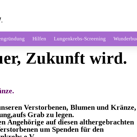
engründung
Hilfen
Lungenkrebs-Screening
Wunderbu
er, Zukunft wird.
änze.
s unseren Verstorbenen, Blumen und Kränze,
ng,aufs Grab zu legen.
ten Angehörige auf diesen althergebrachten
Verstorbenen um Spenden für den
nkrebs e.V..