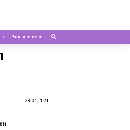
ch
Patientenordner
n
29.04.2021
den