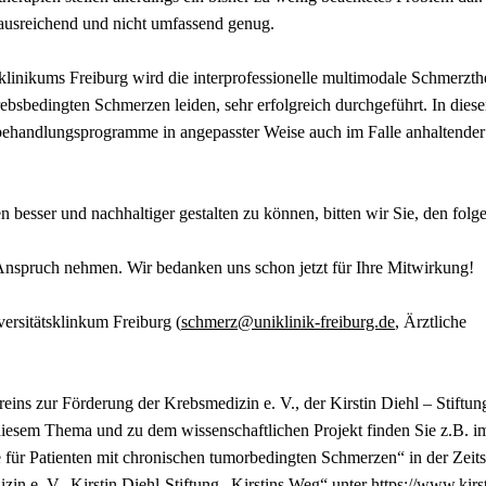
 ausreichend und nicht umfassend genug.
klinikums Freiburg wird die interprofessionelle multimodale Schmerzth
rebsbedingten Schmerzen leiden, sehr erfolgreich durchgeführt. In dies
behandlungsprogramme in angepasster Weise auch im Falle anhaltender
.
besser und nachhaltiger gestalten zu können, bitten wir Sie, den folg
Anspruch nehmen. Wir bedanken uns schon jetzt für Ihre Mitwirkung!
ersitätsklinkum Freiburg (
schmerz@uniklinik-freiburg.de
, Ärztliche
eins zur Förderung der Krebsmedizin e. V., der Kirstin Diehl – Stiftun
 diesem Thema und zu dem wissenschaftlichen Projekt finden Sie z.B. i
e für Patienten mit chronischen tumorbedingten Schmerzen“ in der Zeits
in e. V., Kirstin Diehl-Stiftung „Kirstins Weg“ unter
https://www.kirs